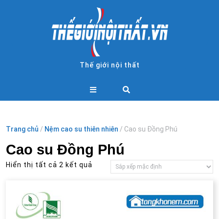
Skip
to
content
Thế giới nội thất
Open
Button
Trang chủ
/
Nệm cao su thiên nhiên
/ Cao su Đồng Phú
Cao su Đồng Phú
Hiển thị tất cả 2 kết quả