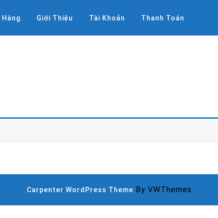
ỏ Hàng
Giới Thiệu
Tài Khoản
Thanh Toán
By VWThemes
Carpenter WordPress Theme
Scroll
Up