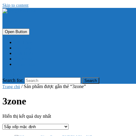
Skip to content
Thế giới nội thất
Open Button
Cửa Hàng
Giỏ Hàng
Giới Thiệu
Tài Khoản
Thanh Toán
Close Button
Search for:
/ Sản phẩm được gắn thẻ “3zone”
Trang chủ
3zone
Hiển thị kết quả duy nhất