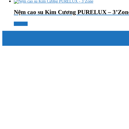
Nệm cao su Kim Cương PURELUX – 3’Zon
Đọc tiếp
Scroll Up