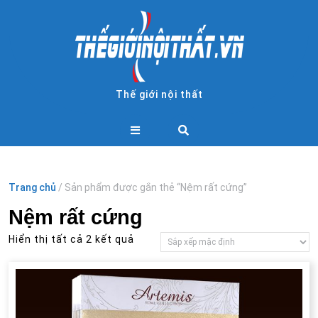
Skip
to
content
Thế giới nội thất
Open
Button
Trang chủ
/ Sản phẩm được gắn thẻ “Nệm rất cứng”
Nệm rất cứng
Hiển thị tất cả 2 kết quả