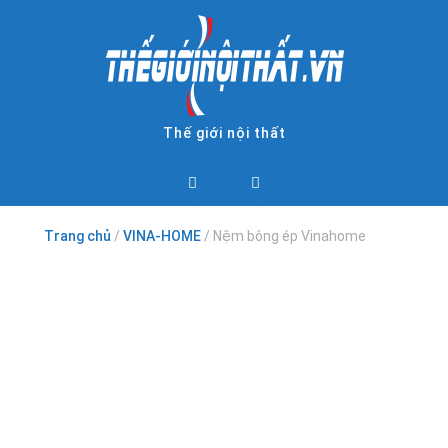
Skip
to
content
Thế giới nội thất
Open
Button
Trang chủ
/
VINA-HOME
/ Nệm bông ép Vinahome