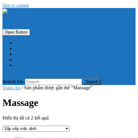
Skip to content
Thế giới nội thất
Open Button
Cửa Hàng
Giỏ Hàng
Giới Thiệu
Tài Khoản
Thanh Toán
Close Button
Search for:
/ Sản phẩm được gắn thẻ “Massage”
Trang chủ
Massage
Hiển thị tất cả 2 kết quả