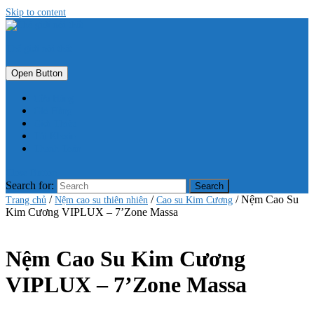
Skip to content
Thế giới nội thất
Open Button
Cửa Hàng
Giỏ Hàng
Giới Thiệu
Tài Khoản
Thanh Toán
Close Button
Search for:
/
/
/ Nệm Cao Su
Trang chủ
Nệm cao su thiên nhiên
Cao su Kim Cương
Kim Cương VIPLUX – 7’Zone Massa
Nệm Cao Su Kim Cương
VIPLUX – 7’Zone Massa