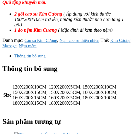
Quà tặng khuyến mãi:
2 gối cao su Kim Cương
( Áp dụng với kích thước
100*200*10cm trở lên, những kích thước nhỏ hơn tặng 1
gối)
1 áo nệm Kim Cương
( Mặc định đi kèm theo nệm)
Danh mục:
,
Thẻ:
,
Cao su Kim Cương
Nệm cao su thiên nhiên
Kim Cương
,
Massage
Nệm mềm
Thông tin bổ sung
Thông tin bổ sung
120X200X10CM, 120X200X5CM, 150X200X10CM,
150X200X15CM, 150X200X5CM, 160X200X10CM,
Size
160X200X15CM, 160X200X5CM, 180X200X10CM,
180X200X15CM, 180X200X5CM
Sản phẩm tương tự