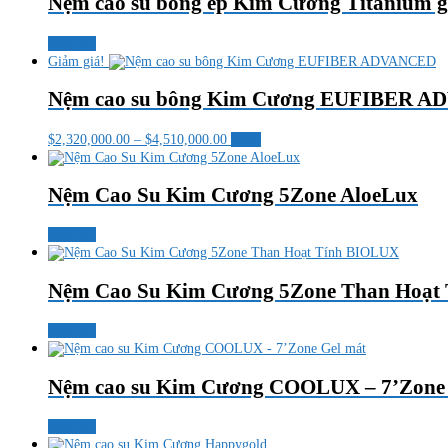
Nệm cao su bông ép Kim Cương Titanium g
Đọc tiếp
Giảm giá!
Nệm cao su bông Kim Cương EUFIBER 
Khoảng
Sản
$
2,320,000.00
–
$
4,510,000.00
Chọn
giá:
phẩm
từ
này
$2,320,000.00
có
Nệm Cao Su Kim Cương 5Zone AloeLux
đến
nhiều
$4,510,000.00
biến
Đọc tiếp
thể.
Các
tùy
Nệm Cao Su Kim Cương 5Zone Than Hoạt
chọn
có
Đọc tiếp
thể
được
chọn
Nệm cao su Kim Cương COOLUX – 7’Zone 
trên
trang
sản
Đọc tiếp
phẩm