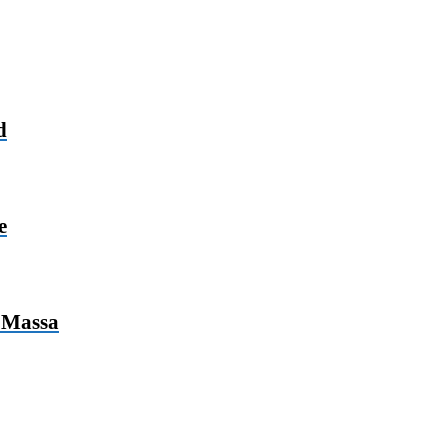
d
e
 Massa