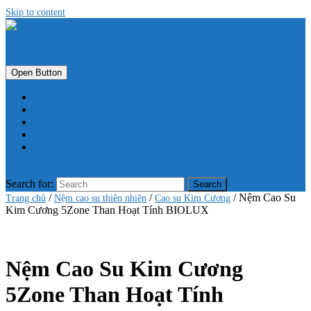
Skip to content
Thế giới nội thất
Open Button
Cửa Hàng
Giỏ Hàng
Giới Thiệu
Tài Khoản
Thanh Toán
Close Button
Search for:
/
/
/ Nệm Cao Su
Trang chủ
Nệm cao su thiên nhiên
Cao su Kim Cương
Kim Cương 5Zone Than Hoạt Tính BIOLUX
Nệm Cao Su Kim Cương
5Zone Than Hoạt Tính