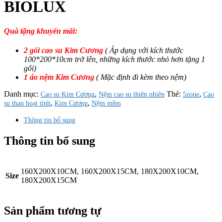
BIOLUX
Quà tặng khuyến mãi:
2 gối cao su Kim Cương
( Áp dụng với kích thước
100*200*10cm trở lên, những kích thước nhỏ hơn tặng 1
gối)
1 áo nệm Kim Cương
( Mặc định đi kèm theo nệm)
Danh mục:
,
Thẻ:
,
Cao su Kim Cương
Nệm cao su thiên nhiên
5zone
Cao
,
,
su than hoạt tính
Kim Cương
Nệm mềm
Thông tin bổ sung
Thông tin bổ sung
160X200X10CM, 160X200X15CM, 180X200X10CM,
Size
180X200X15CM
Sản phẩm tương tự