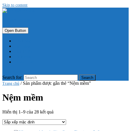
Skip to content
Thế giới nội thất
Open Button
Cửa Hàng
Giỏ Hàng
Giới Thiệu
Tài Khoản
Thanh Toán
Close Button
Search for:
/ Sản phẩm được gắn thẻ “Nệm mềm”
Trang chủ
Nệm mềm
Hiển thị 1–9 của 28 kết quả