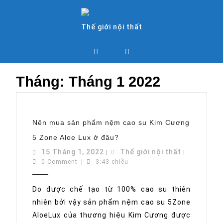
Skip
to
content
Thế giới nội thất
Open
Button
Tháng:
Tháng 1 2022
Nên mua sản phẩm nệm cao su Kim Cương
Nên
5 Zone Aloe Lux ở đâu?
mua
sản
15
Thế
15 Tháng 1, 2022
Thế giới nội thất
|
|
phẩm
Tháng
giới
0 Comment
|
3:43 chiều
nệm
cao
1,
nội
su
2022
thất
Kim
Do được chế tạo từ 100% cao su thiên
Cương
nhiên bởi vậy sản phẩm nệm cao su 5Zone
5
Zone
AloeLux của thương hiệu Kim Cương được
Aloe