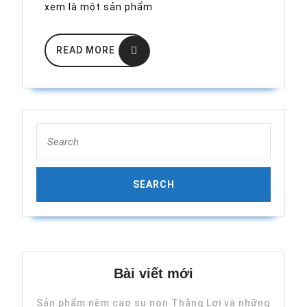
Lux
xem là một sản phẩm
ở
đâu?
READ
READ MORE
MORE
Search
for:
Bài viết mới
Sản phẩm nệm cao su non Thắng Lợi và những