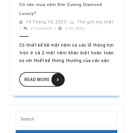
Có nên mua nệm Kim Cương Diamond
Có
Luxury?
nên
mua
14
14 Tháng 10, 2023
Thế giới nội thất
|
nệm
Thế
Tháng
|
0 Comment
Kim
|
3:20 chiều
Cương
giới
10,
Diamond
nội
2023
Luxury?
Có thiết kế bề mặt nệm có các lỗ thông hơi
thất
tròn ở cả 2 mặt nệm khác biệt hoàn toàn
so với thiết kế thông thường của các sản
READ
READ MORE
MORE
Search
for: