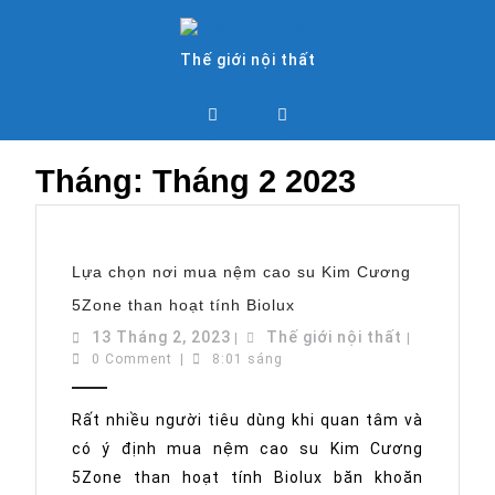
Skip
to
content
Thế giới nội thất
Open
Button
Tháng:
Tháng 2 2023
Lựa chọn nơi mua nệm cao su Kim Cương
Lựa
5Zone than hoạt tính Biolux
chọn
nơi
13
Thế
13 Tháng 2, 2023
Thế giới nội thất
|
|
mua
Tháng
giới
0 Comment
|
8:01 sáng
nệm
cao
2,
nội
su
2023
thất
Kim
Rất nhiều người tiêu dùng khi quan tâm và
Cương
có ý định mua nệm cao su Kim Cương
5Zone
than
5Zone than hoạt tính Biolux băn khoăn
hoạt