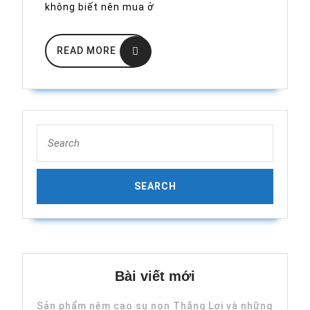
tính
không biết nên mua ở
Biolux
READ
READ MORE
MORE
Search
for:
Bài viết mới
Sản phẩm nệm cao su non Thắng Lợi và những