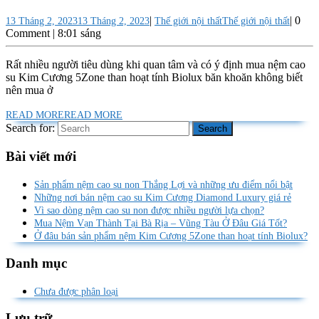
|
|
0
13 Tháng 2, 2023
13 Tháng 2, 2023
Thế giới nội thất
Thế giới nội thất
Comment
|
8:01 sáng
Rất nhiều người tiêu dùng khi quan tâm và có ý định mua nệm cao
su Kim Cương 5Zone than hoạt tính Biolux băn khoăn không biết
nên mua ở
READ MORE
READ MORE
Search for:
Bài viết mới
Sản phẩm nệm cao su non Thắng Lợi và những ưu điểm nổi bật
Những nơi bán nệm cao su Kim Cương Diamond Luxury giá rẻ
Vì sao dòng nệm cao su non được nhiều người lựa chọn?
Mua Nệm Vạn Thành Tại Bà Rịa – Vũng Tàu Ở Đâu Giá Tốt?
Ở đâu bán sản phẩm nệm Kim Cương 5Zone than hoạt tính Biolux?
Danh mục
Chưa được phân loại
Lưu trữ