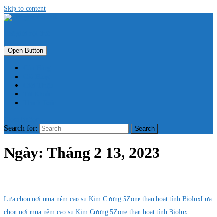
Skip to content
Thế giới nội thất
Open Button
Cửa Hàng
Giỏ Hàng
Giới Thiệu
Tài Khoản
Thanh Toán
Close Button
Search for:
Ngày:
Tháng 2 13, 2023
Lựa chọn nơi mua nệm cao su Kim Cương 5Zone than hoạt tính Biolux
Lựa
chọn nơi mua nệm cao su Kim Cương 5Zone than hoạt tính Biolux