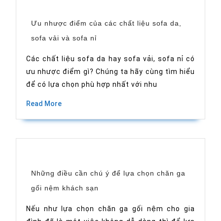
Ưu nhược điểm của các chất liệu sofa da,
Ưu
sofa vải và sofa nỉ
nhược
điểm
của
Các chất liệu sofa da hay sofa vải, sofa nỉ có
các
ưu nhược điểm gì? Chúng ta hãy cùng tìm hiểu
chất
liệu
để có lựa chọn phù hợp nhất với nhu
sofa
da,
Read
sofa
Read More
vải
More
và
sofa
nỉ
Những điều cần chú ý để lựa chọn chăn ga
Những
gối nệm khách sạn
điều
cần
chú
Nếu như lựa chọn chăn ga gối nệm cho gia
ý