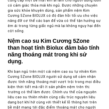
cung cấp một bề mặt êm ái làm cho người dùng luôn
có cảm giác thỏa mái khi ngủ. Được những chuyên
gia sức khỏe khuyên dùng, sản phẩm nệm Kim
Cương 5Zone BIOLUX có độ đàn hồi tối ưu cho việc
nâng đỡ cơ thể các bạn để vừa có thể tận hưởng sự
êm ái trong từng giấc ngủ mà lại không nguy hại đến
cột sống.
Nệm cao su Kim Cương 5Zone
than hoạt tính Biolux đảm bảo tính
năng thoáng mát trong khi sử
dụng.
Khi bạn ngủ trên một cái nệm cao su tự nhiên Kim
Cương 5Zone BIOLUX người sử dụng sẽ cảm nhận
được tính năng thoáng mát vượt trội trong mọi điều
kiện thời tiết mà rất ít sản phẩm nệm trên thị
trường có thể làm được. Chính ưu thế của nguyên
liệu cao su thiên nhiên cùng cấu trúc nguyên liệu
dạng bọt khí hở cùng với thiết kế lỗ thông hơi trên
bề mặt mang tới đặc điểm thoáng mát cho người