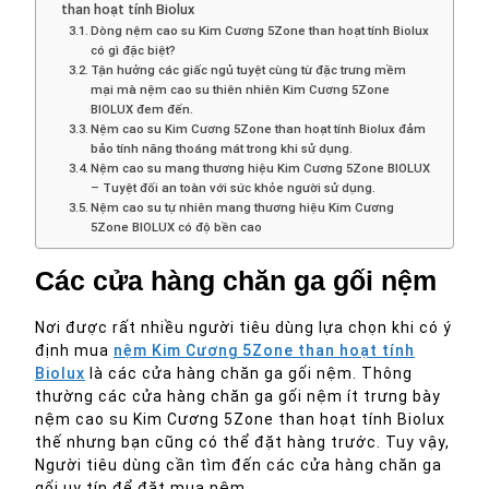
than hoạt tính Biolux
Dòng nệm cao su Kim Cương 5Zone than hoạt tính Biolux
có gì đặc biệt?
Tận hưởng các giấc ngủ tuyệt cùng từ đặc trưng mềm
mại mà nệm cao su thiên nhiên Kim Cương 5Zone
BIOLUX đem đến.
Nệm cao su Kim Cương 5Zone than hoạt tính Biolux đảm
bảo tính năng thoáng mát trong khi sử dụng.
Nệm cao su mang thương hiệu Kim Cương 5Zone BIOLUX
– Tuyệt đối an toàn với sức khỏe người sử dụng.
Nệm cao su tự nhiên mang thương hiệu Kim Cương
5Zone BIOLUX có độ bền cao
Các cửa hàng chăn ga gối nệm
Nơi được rất nhiều người tiêu dùng lựa chọn khi có ý
định mua
nệm Kim Cương 5Zone than hoạt tính
Biolux
là các cửa hàng chăn ga gối nệm. Thông
thường các cửa hàng chăn ga gối nệm ít trưng bày
nệm cao su Kim Cương 5Zone than hoạt tính Biolux
thế nhưng bạn cũng có thể đặt hàng trước. Tuy vậy,
Người tiêu dùng cần tìm đến các cửa hàng chăn ga
gối uy tín để đặt mua nệm.