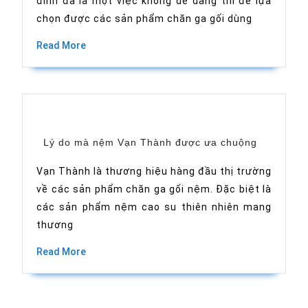
đình đã là một việc không dễ dàng thì để lựa
để
lựa
chọn được các sản phẩm chăn ga gối dùng
chọn
chăn
Read
ga
Read More
gối
More
nệm
khách
sạn
Lý
Lý do mà nệm Vạn Thành được ưa chuộng
do
mà
nệm
Vạn Thành là thương hiệu hàng đầu thị trường
Vạn
về các sản phẩm chăn ga gối nệm. Đặc biệt là
Thành
được
các sản phẩm nệm cao su thiên nhiên mang
ưa
chuộng
thương
Read
Read More
More