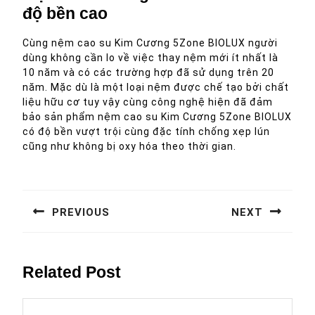
độ bền cao
Cùng nệm cao su Kim Cương 5Zone BIOLUX người
dùng không cần lo về việc thay nệm mới ít nhất là
10 năm và có các trường hợp đã sử dụng trên 20
năm. Mặc dù là một loại nệm được chế tạo bởi chất
liệu hữu cơ tuy vậy cùng công nghệ hiện đã đảm
bảo sản phẩm nệm cao su Kim Cương 5Zone BIOLUX
có độ bền vượt trội cùng đặc tính chống xẹp lún
cũng như không bị oxy hóa theo thời gian.
Điều
hướng
PREVIOUS
NEXT
bài
Previous
Next
viết
post:
post:
Related Post