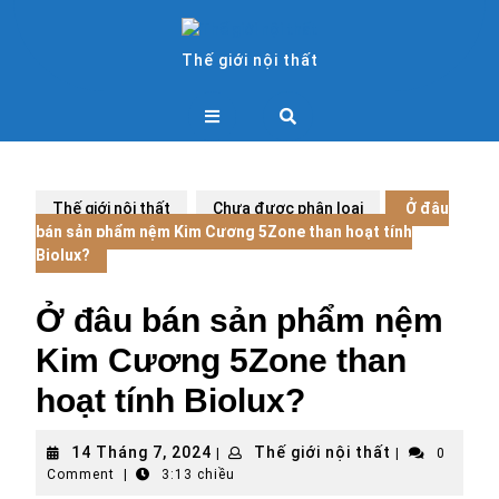
Skip
to
content
Thế giới nội thất
Open
Button
Thế giới nội thất
Chưa được phân loại
Ở đâu
bán sản phẩm nệm Kim Cương 5Zone than hoạt tính
Biolux?
Ở đâu bán sản phẩm nệm
Kim Cương 5Zone than
hoạt tính Biolux?
14
Thế
14 Tháng 7, 2024
Thế giới nội thất
|
|
0
Tháng
giới
Comment
|
3:13 chiều
7,
nội