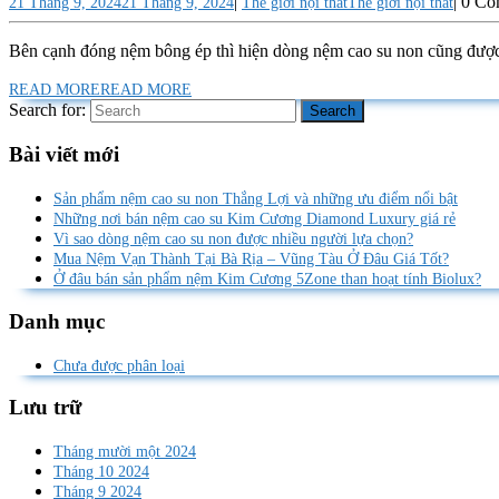
|
|
0 C
21 Tháng 9, 2024
21 Tháng 9, 2024
Thế giới nội thất
Thế giới nội thất
Bên cạnh đóng nệm bông ép thì hiện dòng nệm cao su non cũng được
READ MORE
READ MORE
Search for:
Bài viết mới
Sản phẩm nệm cao su non Thắng Lợi và những ưu điểm nổi bật
Những nơi bán nệm cao su Kim Cương Diamond Luxury giá rẻ
Vì sao dòng nệm cao su non được nhiều người lựa chọn?
Mua Nệm Vạn Thành Tại Bà Rịa – Vũng Tàu Ở Đâu Giá Tốt?
Ở đâu bán sản phẩm nệm Kim Cương 5Zone than hoạt tính Biolux?
Danh mục
Chưa được phân loại
Lưu trữ
Tháng mười một 2024
Tháng 10 2024
Tháng 9 2024