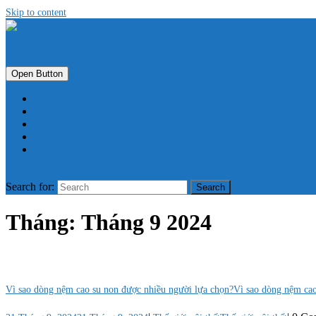
Skip to content
Thế giới nội thất
Open Button
Cửa Hàng
Giỏ Hàng
Giới Thiệu
Tài Khoản
Thanh Toán
Close Button
Search for:
Tháng:
Tháng 9 2024
Vì sao dòng nệm cao su non được nhiều người lựa chọn?
Vì sao dòng nệm cao