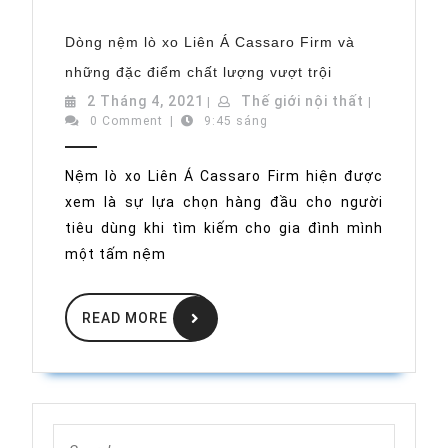
Dòng nệm lò xo Liên Á Cassaro Firm và
Dòng
những đặc điểm chất lượng vượt trội
nệm
lò
2
Thế
2 Tháng 4, 2021
Thế giới nội thất
|
|
xo
Tháng
giới
0 Comment
|
9:45 sáng
Liên
Á
4,
nội
Cassaro
2021
thất
Firm
Nệm lò xo Liên Á Cassaro Firm hiện được
và
xem là sự lựa chọn hàng đầu cho người
những
đặc
tiêu dùng khi tìm kiếm cho gia đình mình
điểm
chất
một tấm nệm
lượng
vượt
trội
READ
READ MORE
MORE
Search