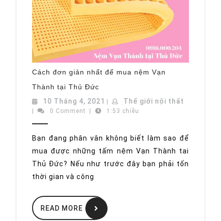
Cách đơn giản nhất để mua nệm Vạn
Cách
Thành tại Thủ Đức
đơn
giản
10
Thế
10 Tháng 4, 2021
Thế giới nội thất
|
nhất
Tháng
giới
|
0 Comment
|
1:53 chiều
để
mua
4,
nội
nệm
2021
thất
Vạn
Bạn đang phân vân không biết làm sao để
Thành
mua được những tấm nệm Vạn Thành tai
tại
Thủ
Thủ Đức? Nếu như trước đây bạn phải tốn
Đức
thời gian và công
READ
READ MORE
MORE