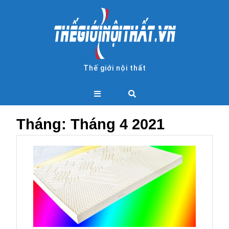
Skip
to
content
Thế giới nội thất
Open
Button
Tháng:
Tháng 4 2021