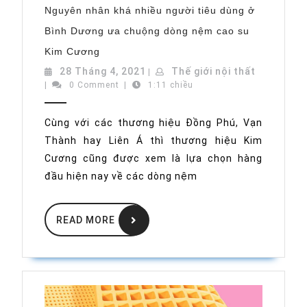
Nguyên nhân khá nhiều người tiêu dùng ở
Bình Dương ưa chuộng dòng nệm cao su
Nguyên
Kim Cương
nhân
khá
28
Thế
28 Tháng 4, 2021
Thế giới nội thất
|
nhiều
Tháng
giới
|
0 Comment
|
1:11 chiều
người
tiêu
4,
nội
dùng
2021
thất
ở
Cùng với các thương hiệu Đồng Phú, Vạn
Bình
Thành hay Liên Á thì thương hiệu Kim
Dương
ưa
Cương cũng được xem là lựa chọn hàng
chuộng
dòng
đầu hiện nay về các dòng nệm
nệm
cao
su
READ
Kim
READ MORE
MORE
Cương