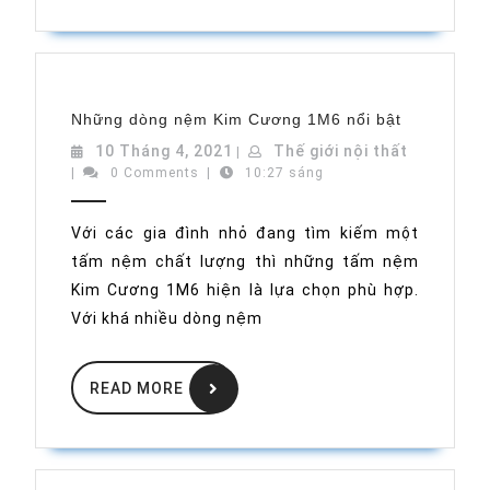
Những
Những dòng nệm Kim Cương 1M6 nổi bật
dòng
nệm
10
Thế
10 Tháng 4, 2021
Thế giới nội thất
|
Kim
Tháng
giới
|
0 Comments
|
10:27 sáng
Cương
1M6
4,
nội
nổi
2021
thất
bật
Với các gia đình nhỏ đang tìm kiếm một
tấm nệm chất lượng thì những tấm nệm
Kim Cương 1M6 hiện là lựa chọn phù hợp.
Với khá nhiều dòng nệm
READ
READ MORE
MORE