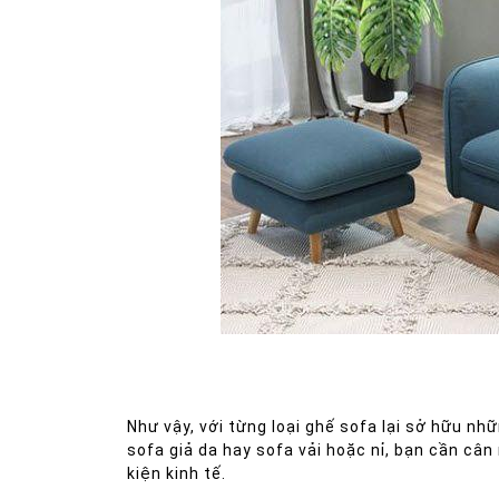
Sofa nỉ
mang đến cho người dùng cảm giá
Như vậy, với từng loại ghế sofa lại sở hữu nh
sofa giả da hay sofa vải hoặc nỉ, bạn cần câ
kiện kinh tế.