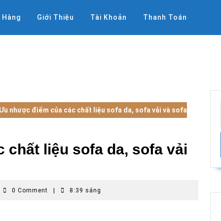
ỏ Hàng
Giới Thiệu
Tài Khoản
Thanh Toán
Ưu nhược điểm của các chất liệu sofa da, sofa vải và sofa
chất liệu sofa da, sofa vải
hế
0 Comment
|
8:39 sáng
ới
i
ất