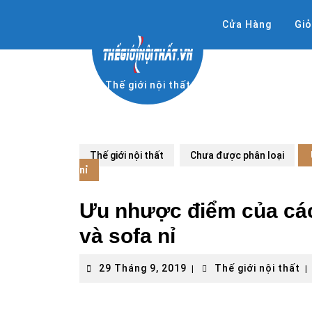
Skip
to
Cửa Hàng
Gi
content
Thế giới nội thất
Thế giới nội thất
Chưa được phân loại
nỉ
Ưu nhược điểm của các 
và sofa nỉ
29
T
29 Tháng 9, 2019
Thế giới nội thất
|
|
Tháng
gi
9,
nộ
2019
th