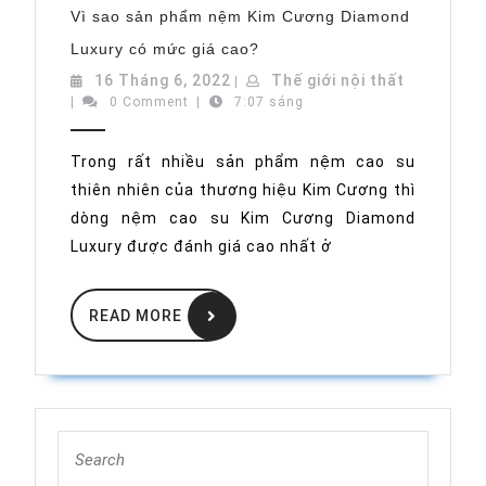
Vì sao sản phẩm nệm Kim Cương Diamond
Vì
Luxury có mức giá cao?
sao
sản
16
Thế
16 Tháng 6, 2022
Thế giới nội thất
|
phẩm
Tháng
giới
|
0 Comment
|
7:07 sáng
nệm
Kim
6,
nội
Cương
2022
thất
Diamond
Trong rất nhiều sản phẩm nệm cao su
Luxury
thiên nhiên của thương hiệu Kim Cương thì
có
mức
dòng nệm cao su Kim Cương Diamond
giá
cao?
Luxury được đánh giá cao nhất ở
READ
READ MORE
MORE
Search
for: