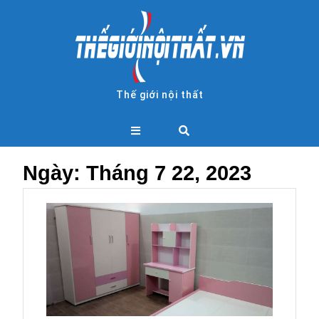
Skip
to
content
Thế giới nội thất
Open
Button
Ngày:
Tháng 7 22, 2023