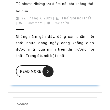
Tủ nhựa: Những ưu điểm nổi bật không thể
Tủ
bỏ qua
nhựa:
Những
22
Thế
22 Tháng 7, 2023
Thế giới nội thất
|
ưu
Tháng
giới
|
0 Comment
|
1:52 chiều
điểm
nổi
7,
nội
bật
2023
thất
không
Những năm gần đây, dòng sản phẩm nội
thể
thất nhựa đang ngày càng khẳng định
bỏ
qua
được vị trí của mình trên thị trường nội
thất. Trong đó, nổi bật nhất
READ
READ MORE
MORE
Search
for: