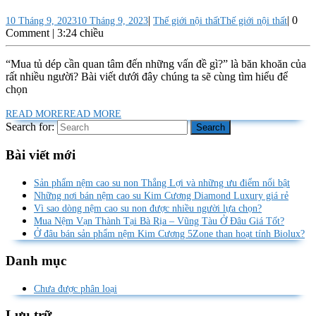
|
|
0
10 Tháng 9, 2023
10 Tháng 9, 2023
Thế giới nội thất
Thế giới nội thất
Comment
|
3:24 chiều
“Mua tủ dép cần quan tâm đến những vấn đề gì?” là băn khoăn của
rất nhiều người? Bài viết dưới đây chúng ta sẽ cùng tìm hiểu để
chọn
READ MORE
READ MORE
Search for:
Bài viết mới
Sản phẩm nệm cao su non Thắng Lợi và những ưu điểm nổi bật
Những nơi bán nệm cao su Kim Cương Diamond Luxury giá rẻ
Vì sao dòng nệm cao su non được nhiều người lựa chọn?
Mua Nệm Vạn Thành Tại Bà Rịa – Vũng Tàu Ở Đâu Giá Tốt?
Ở đâu bán sản phẩm nệm Kim Cương 5Zone than hoạt tính Biolux?
Danh mục
Chưa được phân loại
Lưu trữ