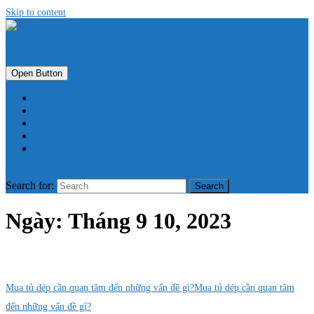
Skip to content
Thế giới nội thất
Open Button
Cửa Hàng
Giỏ Hàng
Giới Thiệu
Tài Khoản
Thanh Toán
Close Button
Search for:
Ngày:
Tháng 9 10, 2023
Mua tủ dép cần quan tâm đến những vấn đề gì?
Mua tủ dép cần quan tâm
đến những vấn đề gì?