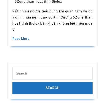
5Zone than hoạt tính Biolux
chọn
nơi
mua
Rất nhiều người tiêu dùng khi quan tâm và có
nệm
ý định mua nệm cao su Kim Cương 5Zone than
cao
su
hoạt tính Biolux băn khoăn không biết nên mua
Kim
Cương
ở
5Zone
than
Read
Read More
hoạt
More
tính
Biolux
Search
for: