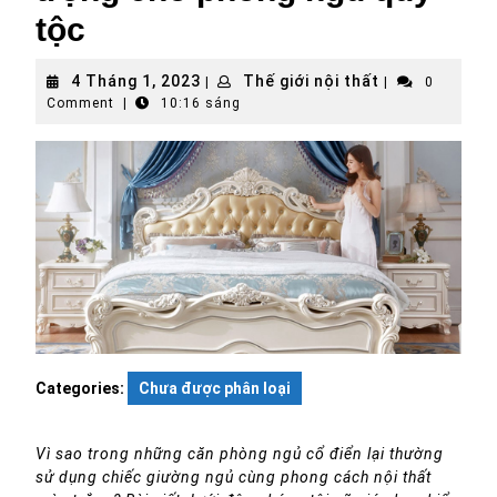
tộc
4
Thế
4 Tháng 1, 2023
Thế giới nội thất
|
|
0
Tháng
giới
Comment
|
10:16 sáng
1,
nội
2023
thất
Categories:
Chưa được phân loại
Vì sao trong những căn phòng ngủ cổ điển lại thường
sử dụng chiếc giường ngủ cùng phong cách nội thất