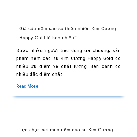
Giá của nệm cao su thiên nhiên Kim Cương
Giá
Happy Gold là bao nhiêu?
của
nệm
cao
Được nhiều người tiêu dùng ưa chuộng, sản
su
phẩm nệm cao su Kim Cương Happy Gold có
thiên
nhiên
nhiều ưu điểm về chất lượng. Bên cạnh có
Kim
Cương
nhiều đặc điểm chất
Happy
Gold
Read
Read More
là
More
bao
nhiêu?
Lựa chọn nơi mua nệm cao su Kim Cương
Lựa