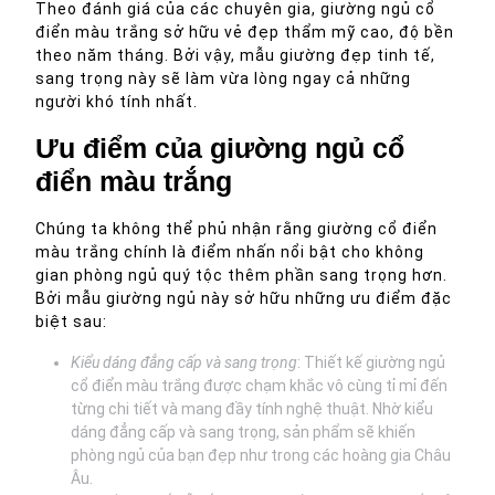
Theo đánh giá của các chuyên gia, giường ngủ cổ
điển màu trắng sở hữu vẻ đẹp thẩm mỹ cao, độ bền
theo năm tháng. Bởi vậy, mẫu giường đẹp tinh tế,
sang trọng này sẽ làm vừa lòng ngay cả những
người khó tính nhất.
Ưu điểm của giường ngủ cổ
điển màu trắng
Chúng ta không thể phủ nhận rằng giường cổ điển
màu trắng chính là điểm nhấn nổi bật cho không
gian phòng ngủ quý tộc thêm phần sang trọng hơn.
Bởi mẫu giường ngủ này sở hữu những ưu điểm đặc
biệt sau:
Kiểu dáng đẳng cấp và sang trọng
: Thiết kế giường ngủ
cổ điển màu trắng được chạm khắc vô cùng tỉ mỉ đến
từng chi tiết và mang đầy tính nghệ thuật. Nhờ kiểu
dáng đẳng cấp và sang trọng, sản phẩm sẽ khiến
phòng ngủ của bạn đẹp như trong các hoàng gia Châu
Âu.