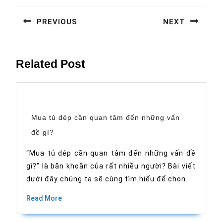
hướng
PREVIOUS
NEXT
bài
Previous
Next
viết
post:
post:
Related Post
Mua tủ dép cần quan tâm đến những vấn
Mua
đề gì?
tủ
dép
cần
“Mua tủ dép cần quan tâm đến những vấn đề
quan
gì?” là băn khoăn của rất nhiều người? Bài viết
tâm
đến
dưới đây chúng ta sẽ cùng tìm hiểu để chọn
những
vấn
đề
Read
Read More
gì?
More