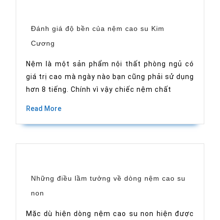
Kim
Cương
Đánh giá độ bền của nệm cao su Kim
Đánh
Cương
giá
độ
bền
Nệm là một sản phẩm nội thất phòng ngủ có
của
giá trị cao mà ngày nào bạn cũng phải sử dụng
nệm
cao
hơn 8 tiếng. Chính vì vậy chiếc nệm chất
su
Kim
Cương
Read
Read More
More
Những điều lầm tưởng về dòng nệm cao su
Những
non
điều
lầm
tưởng
Mặc dù hiện dòng nệm cao su non hiện được
về