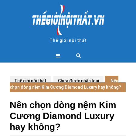
Skip
to
content
Thế giới nội thất
Open
Button
Thế giới nội thất
Chưa được phân loại
Nên
chọn dòng nệm Kim Cương Diamond Luxury hay không?
Nên chọn dòng nệm Kim
Cương Diamond Luxury
hay không?