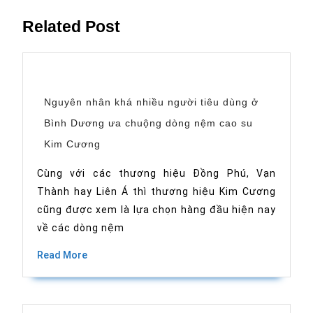
Related Post
Nguyên nhân khá nhiều người tiêu dùng ở
Bình Dương ưa chuộng dòng nệm cao su
Nguyên
Kim Cương
nhân
khá
nhiều
Cùng với các thương hiệu Đồng Phú, Vạn
người
Thành hay Liên Á thì thương hiệu Kim Cương
tiêu
dùng
cũng được xem là lựa chọn hàng đầu hiện nay
ở
Bình
về các dòng nệm
Dương
ưa
Read
Read More
chuộng
More
dòng
nệm
cao
su