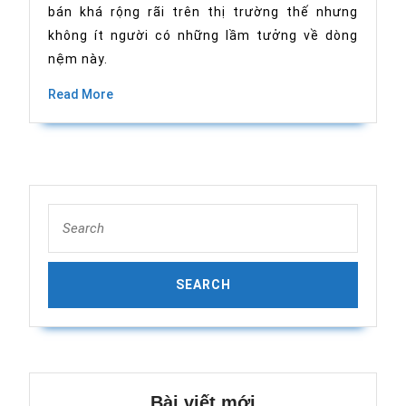
bán khá rộng rãi trên thị trường thế nhưng
dòng
nệm
không ít người có những lầm tưởng về dòng
cao
su
nệm này.
non
Read
Read More
More
Search
for:
Bài viết mới