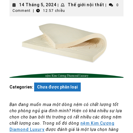
14
Thế
14 Tháng 5, 2024
Thế giới nội thất
|
|
0
Tháng
giới
Comment
|
12:57 chiều
5,
nội
2024
thất
Categories:
Chưa được phân loại
Bạn đang muốn mua một dòng nệm có chất lượng tốt
cho phòng ngủ gia đình mình? Hiện có khá nhiều sự lựa
chọn cho bạn bởi thị trường có rất nhiều các dòng nệm
chất lượng cao. Trong số đó dòng
nệm Kim Cương
Diamond Luxury
được đánh giá là một lựa chọn hàng