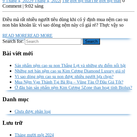
|
|
0
9 Tháng 4, 2022
9 Tháng 4, 2022
Thế giới nội thất
Thế giới nội thất
Comment
|
9:02 sáng
Điều mà rất nhiều người tiêu dùng khi có ý định mua nệm cao su
non băn khoăn là: vì sao dòng nệm này có giá rẻ? Thực vậy so
READ MORE
READ MORE
Search for:
Bài viết mới
Sản phẩm nệm cao su non Thắng Lợi và những ưu điểm nổi bật
Những nơi bán nệm cao su Kim Cương Diamond Luxury giá rẻ
Vì sao dòng nệm cao su non được nhiều người lựa chọn?
Mua Nệm Vạn Thành Tại Bà Rịa – Vũng Tàu Ở Đâu Giá Tốt?
Ở đâu bán sản phẩm nệm Kim Cương 5Zone than hoạt tính Biolux?
Danh mục
Chưa được phân loại
Lưu trữ
Tháng mười một 2024