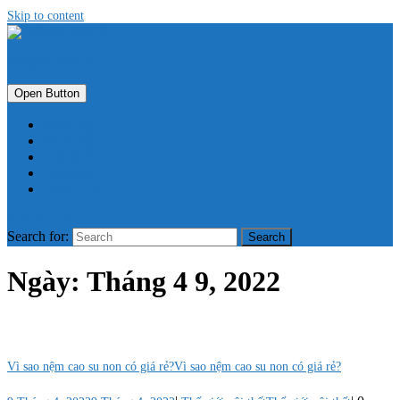
Skip to content
Thế giới nội thất
Open Button
Cửa Hàng
Giỏ Hàng
Giới Thiệu
Tài Khoản
Thanh Toán
Close Button
Search for:
Ngày:
Tháng 4 9, 2022
Vì sao nệm cao su non có giá rẻ?
Vì sao nệm cao su non có giá rẻ?