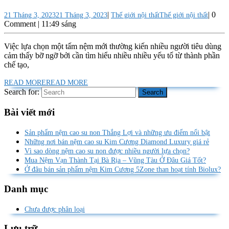
|
|
0
21 Tháng 3, 2023
21 Tháng 3, 2023
Thế giới nội thất
Thế giới nội thất
Comment
|
11:49 sáng
Việc lựa chọn một tấm nệm mới thường kiến nhiều người tiêu dùng
cảm thấy bỡ ngỡ bởi cần tìm hiểu nhiều nhiều yếu tố từ thành phần
chế tạo,
READ MORE
READ MORE
Search for:
Bài viết mới
Sản phẩm nệm cao su non Thắng Lợi và những ưu điểm nổi bật
Những nơi bán nệm cao su Kim Cương Diamond Luxury giá rẻ
Vì sao dòng nệm cao su non được nhiều người lựa chọn?
Mua Nệm Vạn Thành Tại Bà Rịa – Vũng Tàu Ở Đâu Giá Tốt?
Ở đâu bán sản phẩm nệm Kim Cương 5Zone than hoạt tính Biolux?
Danh mục
Chưa được phân loại
Lưu trữ