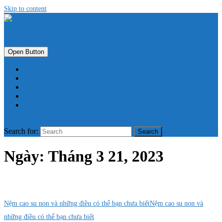
Skip to content
Thế giới nội thất
Open Button
Cửa Hàng
Giỏ Hàng
Giới Thiệu
Tài Khoản
Thanh Toán
Close Button
Search for:
Ngày:
Tháng 3 21, 2023
Nệm cao su non và những điều có thể bạn chưa biết
Nệm cao su non và
những điều có thể bạn chưa biết