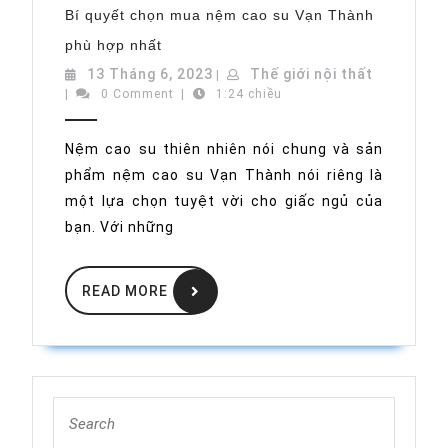
Bí quyết chọn mua nệm cao su Vạn Thành
Bí
phù hợp nhất
quyết
chọn
13
Thế
13 Tháng 6, 2023
Thế giới nội thất
|
mua
Tháng
giới
|
0 Comment
|
1:24 chiều
nệm
cao
6,
nội
su
2023
thất
Vạn
Nệm cao su thiên nhiên nói chung và sản
Thành
phẩm nệm cao su Vạn Thành nói riêng là
phù
hợp
một lựa chọn tuyệt vời cho giấc ngủ của
nhất
bạn. Với những
READ
READ MORE
MORE
Search
for: