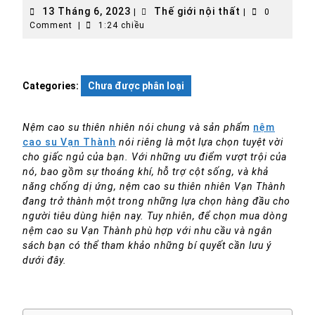
13
Thế
13 Tháng 6, 2023
Thế giới nội thất
|
|
0
Tháng
giới
Comment
|
1:24 chiều
6,
nội
2023
thất
Categories:
Chưa được phân loại
Nệm cao su thiên nhiên nói chung và sản phẩm
nệm
cao su Vạn Thành
nói riêng là một lựa chọn tuyệt vời
cho giấc ngủ của bạn. Với những ưu điểm vượt trội của
nó, bao gồm sự thoáng khí, hỗ trợ cột sống, và khả
năng chống dị ứng, nệm cao su thiên nhiên Vạn Thành
đang trở thành một trong những lựa chọn hàng đầu cho
người tiêu dùng hiện nay. Tuy nhiên, để chọn mua dòng
nệm cao su Vạn Thành phù hợp với nhu cầu và ngân
sách bạn có thể tham khảo những bí quyết cần lưu ý
dưới đây.