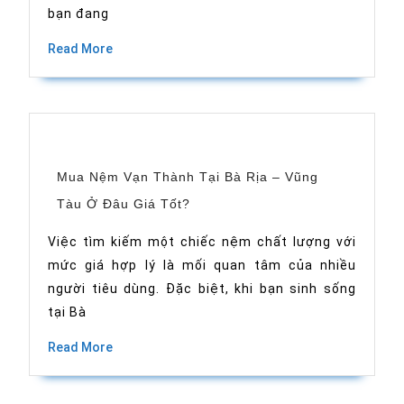
5Zone
bạn đang
than
hoạt
Read
Read More
tính
More
Biolux?
Mua Nệm Vạn Thành Tại Bà Rịa – Vũng
Mua
Tàu Ở Đâu Giá Tốt?
Nệm
Vạn
Thành
Việc tìm kiếm một chiếc nệm chất lượng với
Tại
mức giá hợp lý là mối quan tâm của nhiều
Bà
Rịa
người tiêu dùng. Đặc biệt, khi bạn sinh sống
–
Vũng
tại Bà
Tàu
Ở
Read
Read More
Đâu
More
Giá
Tốt?