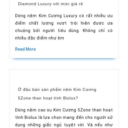
Bật
Diamond Luxury với mức giá rẻ
mí
cách
để
Dòng nệm Kim Cương Luxury có rất nhiều ưu
mua
điểm chất lượng vượt trội hiện được ưa
nệm
cao
chuộng bởi người tiêu dùng. Không chỉ có
su
Kim
nhiều đặc điểm như êm
Cương
Diamond
Read
Read More
Luxury
More
với
mức
giá
rẻ
Ở đâu bán sản phẩm nệm Kim Cương
Ở
5Zone than hoạt tính Biolux?
đâu
bán
sản
Dòng nệm cao su Kim Cương 5Zone than hoạt
phẩm
tính Biolux là lựa chọn mang đến cho người sử
nệm
Kim
dụng những giấc ngủ tuyệt vời. Và nếu như
Cương