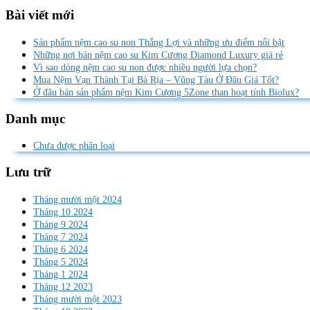
Bài viết mới
Sản phẩm nệm cao su non Thắng Lợi và những ưu điểm nổi bật
Những nơi bán nệm cao su Kim Cương Diamond Luxury giá rẻ
Vì sao dòng nệm cao su non được nhiều người lựa chọn?
Mua Nệm Vạn Thành Tại Bà Rịa – Vũng Tàu Ở Đâu Giá Tốt?
Ở đâu bán sản phẩm nệm Kim Cương 5Zone than hoạt tính Biolux?
Danh mục
Chưa được phân loại
Lưu trữ
Tháng mười một 2024
Tháng 10 2024
Tháng 9 2024
Tháng 7 2024
Tháng 6 2024
Tháng 5 2024
Tháng 1 2024
Tháng 12 2023
Tháng mười một 2023