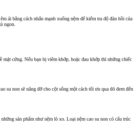
ộ êm ái bằng cách nhấn mạnh xuống nệm để kiểm tra độ đàn hồi của
gủ ngon.
 bề mặt cứng. Nếu bạn bị viêm khớp, hoặc đau khớp thì những chiếc
cao su non sẽ nâng đỡ cho cột sống một cách tối ưu qua đó đem đến
ng những sản phẩm như nệm lò xo. Loại nệm cao su non có cấu trúc