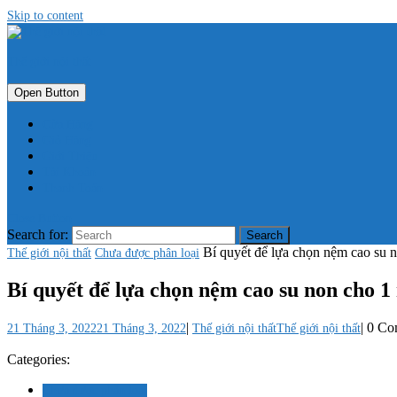
Skip to content
Thế giới nội thất
Open Button
Cửa Hàng
Giỏ Hàng
Giới Thiệu
Tài Khoản
Thanh Toán
Close Button
Search for:
Bí quyết để lựa chọn nệm cao su 
Thế giới nội thất
Chưa được phân loại
Bí quyết để lựa chọn nệm cao su non cho 
|
|
0 C
21 Tháng 3, 2022
21 Tháng 3, 2022
Thế giới nội thất
Thế giới nội thất
Categories:
Chưa được phân loại