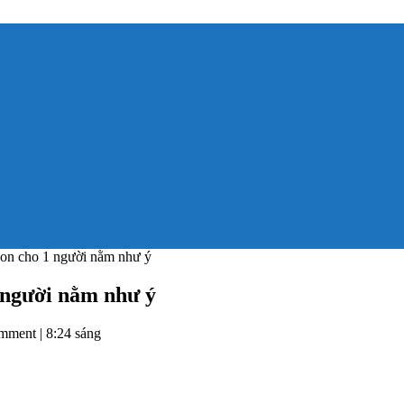
non cho 1 người nằm như ý
1 người nằm như ý
omment
|
8:24 sáng