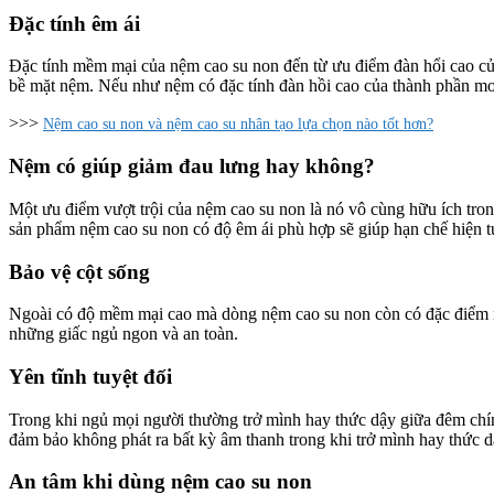
Đặc tính êm ái
Đặc tính mềm mại của nệm cao su non đến từ ưu điểm đàn hổi cao củ
bề mặt nệm. Nếu như nệm có đặc tính đàn hồi cao của thành phần mo
>>>
Nệm cao su non và nệm cao su nhân tạo lựa chọn nào tốt hơn?
Nệm có giúp giảm đau lưng hay không?
Một ưu điểm vượt trội của nệm cao su non là nó vô cùng hữu ích tro
sản phẩm nệm cao su non có độ êm ái phù hợp sẽ giúp hạn chế hiện 
Bảo vệ cột sống
Ngoài có độ mềm mại cao mà dòng nệm cao su non còn có đặc điểm nân
những giấc ngủ ngon và an toàn.
Yên tĩnh tuyệt đối
Trong khi ngủ mọi người thường trở mình hay thức dậy giữa đêm chín
đảm bảo không phát ra bất kỳ âm thanh trong khi trở mình hay thức d
An tâm khi dùng nệm cao su non