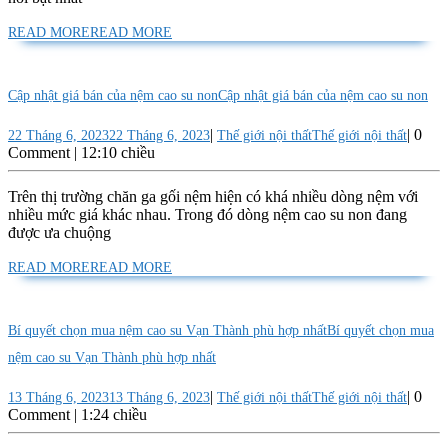
READ MORE
READ MORE
Cập nhật giá bán của nệm cao su non
Cập nhật giá bán của nệm cao su non
|
|
0
22 Tháng 6, 2023
22 Tháng 6, 2023
Thế giới nội thất
Thế giới nội thất
Comment
|
12:10 chiều
Trên thị trường chăn ga gối nệm hiện có khá nhiều dòng nệm với
nhiều mức giá khác nhau. Trong đó dòng nệm cao su non đang
được ưa chuộng
READ MORE
READ MORE
Bí quyết chọn mua nệm cao su Vạn Thành phù hợp nhất
Bí quyết chọn mua
nệm cao su Vạn Thành phù hợp nhất
|
|
0
13 Tháng 6, 2023
13 Tháng 6, 2023
Thế giới nội thất
Thế giới nội thất
Comment
|
1:24 chiều