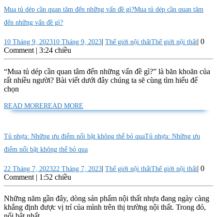
Mua tủ dép cần quan tâm đến những vấn đề gì?
Mua tủ dép cần quan tâm
đến những vấn đề gì?
|
|
0
10 Tháng 9, 2023
10 Tháng 9, 2023
Thế giới nội thất
Thế giới nội thất
Comment
|
3:24 chiều
“Mua tủ dép cần quan tâm đến những vấn đề gì?” là băn khoăn của
rất nhiều người? Bài viết dưới đây chúng ta sẽ cùng tìm hiểu để
chọn
READ MORE
READ MORE
Tủ nhựa: Những ưu điểm nổi bật không thể bỏ qua
Tủ nhựa: Những ưu
điểm nổi bật không thể bỏ qua
|
|
0
22 Tháng 7, 2023
22 Tháng 7, 2023
Thế giới nội thất
Thế giới nội thất
Comment
|
1:52 chiều
Những năm gần đây, dòng sản phẩm nội thất nhựa đang ngày càng
khẳng định được vị trí của mình trên thị trường nội thất. Trong đó,
nổi bật nhất