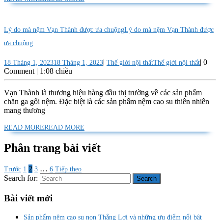
Lý do mà nệm Vạn Thành được ưa chuộng
Lý do mà nệm Vạn Thành được
ưa chuộng
|
|
0
18 Tháng 1, 2023
18 Tháng 1, 2023
Thế giới nội thất
Thế giới nội thất
Comment
|
1:08 chiều
Vạn Thành là thương hiệu hàng đầu thị trường về các sản phẩm
chăn ga gối nệm. Đặc biệt là các sản phẩm nệm cao su thiên nhiên
mang thương
READ MORE
READ MORE
Phân trang bài viết
2
…
Trước
1
3
6
Tiếp theo
Search for:
Bài viết mới
Sản phẩm nệm cao su non Thắng Lợi và những ưu điểm nổi bật