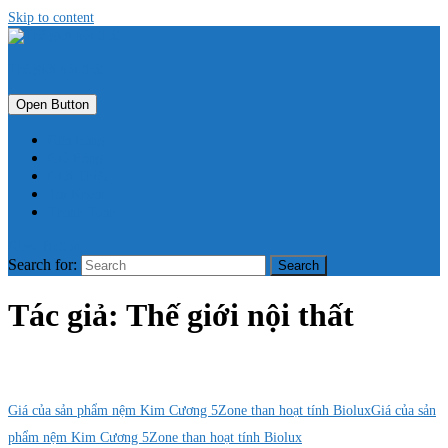
Skip to content
Thế giới nội thất
Open Button
Cửa Hàng
Giỏ Hàng
Giới Thiệu
Tài Khoản
Thanh Toán
Close Button
Search for:
Tác giả:
Thế giới nội thất
Giá của sản phẩm nệm Kim Cương 5Zone than hoạt tính Biolux
Giá của sản
phẩm nệm Kim Cương 5Zone than hoạt tính Biolux