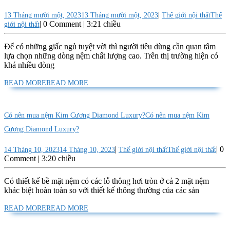
|
13 Tháng mười một, 2023
13 Tháng mười một, 2023
Thế giới nội thất
Thế
|
0 Comment
|
3:21 chiều
giới nội thất
Để có những giấc ngủ tuyệt vời thì người tiêu dùng cần quan tâm
lựa chọn những dòng nệm chất lượng cao. Trên thị trường hiện có
khá nhiều dòng
READ MORE
READ MORE
Có nên mua nệm Kim Cương Diamond Luxury?
Có nên mua nệm Kim
Cương Diamond Luxury?
|
|
0
14 Tháng 10, 2023
14 Tháng 10, 2023
Thế giới nội thất
Thế giới nội thất
Comment
|
3:20 chiều
Có thiết kế bề mặt nệm có các lỗ thông hơi tròn ở cả 2 mặt nệm
khác biệt hoàn toàn so với thiết kế thông thường của các sản
READ MORE
READ MORE