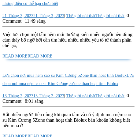
những điều có thể bạn chưa biết
|
|
0
21 Tháng 3, 2023
21 Tháng 3, 2023
Thế giới nội thất
Thế giới nội thất
Comment
|
11:49 sáng
Việc lựa chọn một tấm nệm mới thường kiến nhiều người tiêu dùng
cảm thấy bỡ ngỡ bởi cần tìm hiểu nhiều nhiều yếu tố từ thành phần
chế tạo,
READ MORE
READ MORE
Lựa chọn nơi mua nệm cao su Kim Cương 5Zone than hoạt tính Biolux
Lựa
chọn nơi mua nệm cao su Kim Cương 5Zone than hoạt tính Biolux
|
|
0
13 Tháng 2, 2023
13 Tháng 2, 2023
Thế giới nội thất
Thế giới nội thất
Comment
|
8:01 sáng
Rất nhiều người tiêu dùng khi quan tâm và có ý định mua nệm cao
su Kim Cương 5Zone than hoạt tính Biolux băn khoăn không biết
nên mua ở
READ MORE
READ MORE